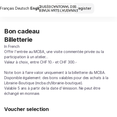
Item
Dialog
Français
Deutsch
Current
English
Sign in
Register
selection
Language
[Bon
cadeau
Billetterie]
Bon cadeau
Bon
-
cadeau
PLATEFORME
Billetterie
Billetterie
10
In French
Offrir l'entrée au MCBA, une visite commentée privée ou la
participation à un atelier…
Valeur à choix, entre CHF 10.- et CHF 300.-
Note: bon à faire valoir uniquement à la billetterie du MCBA.
Disponible également: des bons valables pour des achats à la
Librairie-Boutique (mcba.ch/librairie-boutique).
Valable 5 ans à partir de la date d'émission. Ne peut être
échangé en monnaie.
Voucher selection